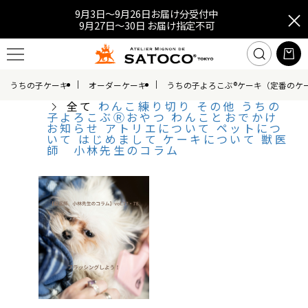
9月3日～9月26日お届け分受付中
9月27日～30日 お届け指定不可
うちの子ケーキ
オーダーケーキ
うちの子よろこぶ®ケーキ（定番のケ
全て
わんこ練り切り
その他
うちの
子よろこぶⓇおやつ
わんことおでかけ
お知らせ
アトリエについて
ペットにつ
いて
はじめまして
ケーキについて
獣医
師 小林先生のコラム