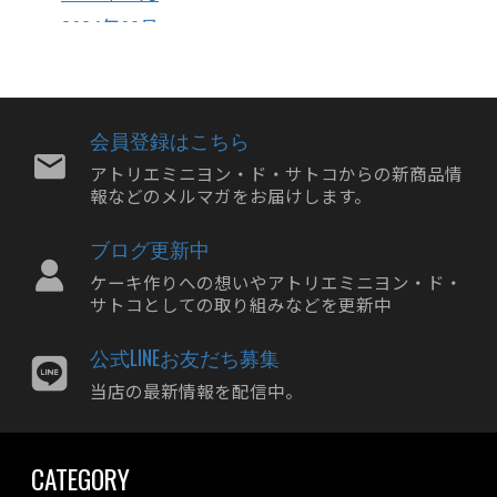
2024年09月
2024年08月
2024年07月
2024年06月
会員登録はこちら
2024年05月
アトリエミニヨン・ド・サトコからの新商品情
報などのメルマガをお届けします。
2024年04月
2024年03月
ブログ更新中
2024年02月
ケーキ作りへの想いやアトリエミニヨン・ド・
2024年01月
サトコとしての取り組みなどを更新中
2023年12月
公式LINEお友だち募集
2023年11月
当店の最新情報を配信中。
2023年10月
2023年09月
CATEGORY
2023年08月