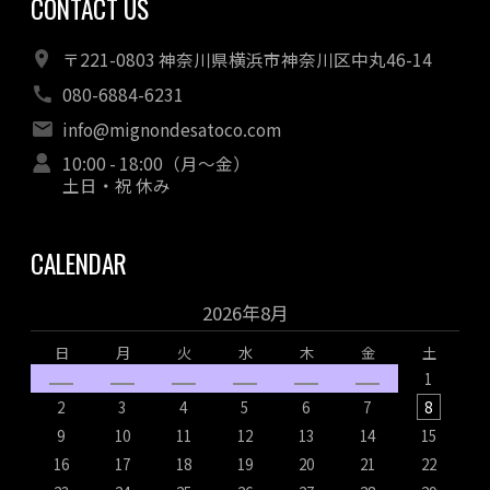
CONTACT US
〒221-0803 神奈川県横浜市神奈川区中丸46-14
080-6884-6231
info@mignondesatoco.com
10:00 - 18:00（月～金）
土日・祝 休み
CALENDAR
2026年8月
日
月
火
水
木
金
土
1
2
3
4
5
6
7
8
9
10
11
12
13
14
15
16
17
18
19
20
21
22
1