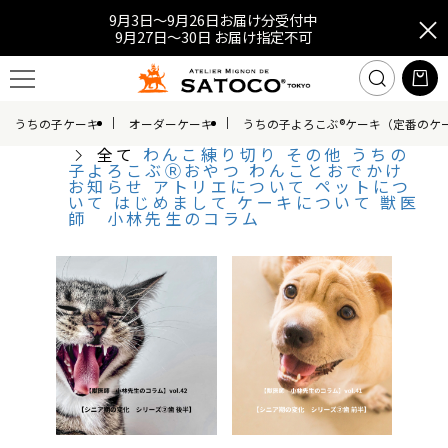
9月3日～9月26日お届け分受付中
9月27日～30日 お届け指定不可
うちの子ケーキ
オーダーケーキ
うちの子よろこぶ®ケーキ（定番のケ
全て
わんこ練り切り
その他
うちの
子よろこぶⓇおやつ
わんことおでかけ
お知らせ
アトリエについて
ペットにつ
いて
はじめまして
ケーキについて
獣医
師 小林先生のコラム