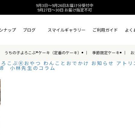
9月3日～9月26日お届け分受付中
9月27日～30日 お届け指定不可
ンナップ
ブログ
スマイルギャラリー
ご利用ガイド
よく
うちの子よろこぶ®ケーキ（定番のケーキ）
季節限定ケーキ
お
よろこぶⓇおやつ
わんことおでかけ
お知らせ
アトリ
師 小林先生のコラム