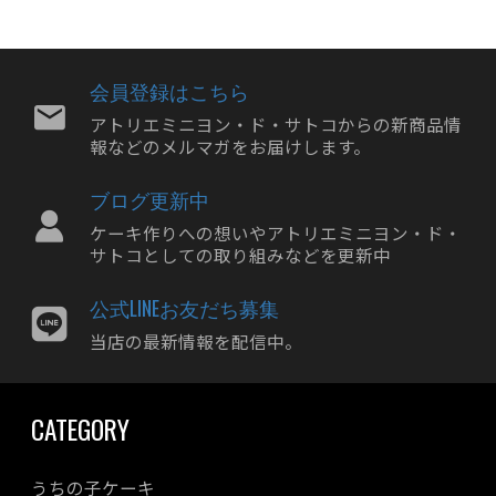
2024年08月
2024年07月
2024年06月
会員登録はこちら
2024年05月
アトリエミニヨン・ド・サトコからの新商品情
報などのメルマガをお届けします。
2024年04月
2024年03月
ブログ更新中
2024年02月
ケーキ作りへの想いやアトリエミニヨン・ド・
2024年01月
サトコとしての取り組みなどを更新中
2023年12月
公式LINEお友だち募集
2023年11月
当店の最新情報を配信中。
2023年10月
2023年09月
CATEGORY
2023年08月
2023年07月
うちの子ケーキ
2023年06月