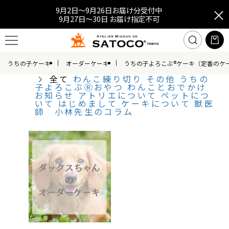
9月2日～9月26日お届け分受付中
9月27日～30日 お届け指定不可
うちの子ケーキ
オーダーケーキ
うちの子よろこぶ®ケーキ（定番のケ
全て
わんこ練り切り
その他
うちの
子よろこぶⓇおやつ
わんことおでかけ
お知らせ
アトリエについて
ペットにつ
いて
はじめまして
ケーキについて
獣医
師 小林先生のコラム