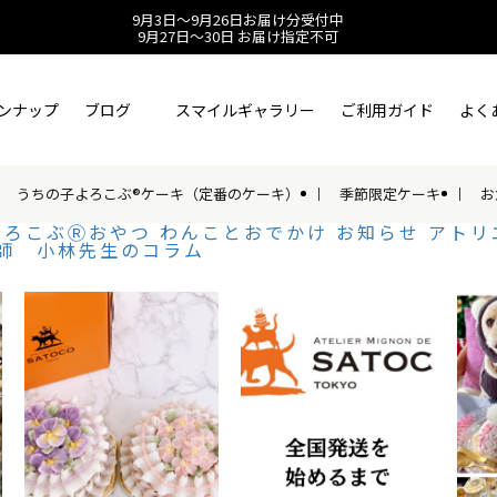
9月3日～9月26日お届け分受付中
9月27日～30日 お届け指定不可
ンナップ
ブログ
スマイルギャラリー
ご利用ガイド
よく
うちの子よろこぶ®ケーキ（定番のケーキ）
季節限定ケーキ
お
よろこぶⓇおやつ
わんことおでかけ
お知らせ
アトリ
師 小林先生のコラム