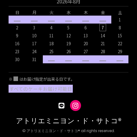
2026年8月
日
月
火
水
木
金
土
1
2
3
4
5
6
7
8
9
10
11
12
13
14
15
16
17
18
19
20
21
22
1
23
24
25
26
27
28
29
2
30
31
2
※
はお届け指定が出来る日です。
すべてのケーキお届け可能日
アトリエミニヨン・ド・サトコ®
© アトリエミニヨン・ド・サトコ® all rights reserved.