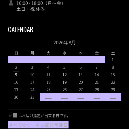
10:00 - 18:00（月～金）
土日・祝 休み
CALENDAR
2026年8月
日
月
火
水
木
金
土
1
2
3
4
5
6
7
8
9
10
11
12
13
14
15
16
17
18
19
20
21
22
1
23
24
25
26
27
28
29
2
30
31
2
※
はお届け指定が出来る日です。
すべてのケーキお届け可能日