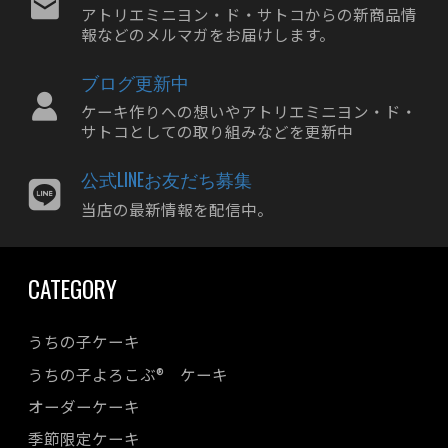
2024年05月
アトリエミニヨン・ド・サトコからの新商品情
報などのメルマガをお届けします。
2024年04月
2024年03月
ブログ更新中
2024年02月
ケーキ作りへの想いやアトリエミニヨン・ド・
2024年01月
サトコとしての取り組みなどを更新中
2023年12月
公式LINEお友だち募集
2023年11月
当店の最新情報を配信中。
2023年10月
2023年09月
CATEGORY
2023年08月
2023年07月
うちの子ケーキ
2023年06月
うちの子よろこぶ® ケーキ
2023年05月
オーダーケーキ
2023年04月
季節限定ケーキ
2023年03月