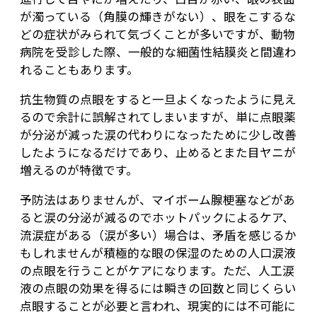
が濁っている（角膜の輝きがない）、眼をこするな
どの症状がみられて気づくことが多いですが、動物
病院を受診した際、一般的な細菌性結膜炎と間違わ
れることもあります。
抗生物質の点眼をすると一旦よくなったように見え
るので余計に誤解されてしまいますが、単に点眼薬
が分泌が減った涙の代わりになったために少し改善
したようになるだけであり、止めるとまた目ヤニが
増えるのが特徴です。
予防法はありませんが、マイボーム腺梗塞などがあ
ると涙の分泌が減るのでホットパックによるケア、
流涙症がある（涙が多い）場合は、矛盾を感じるか
もしれませんが積極的な眼の保湿のための人口涙液
の点眼を行うことがケアになります。ただ、人工涙
液の点眼の効果を得るには瞬きの回数と同じくらい
点眼することが必要と言われ、現実的には不可能に