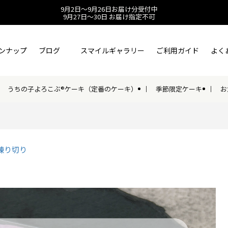
9月2日～9月26日お届け分受付中
9月27日～30日 お届け指定不可
ンナップ
ブログ
スマイルギャラリー
ご利用ガイド
よく
うちの子よろこぶ®ケーキ（定番のケーキ）
季節限定ケーキ
お
練り切り