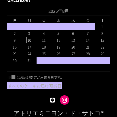
2026年8月
日
月
火
水
木
金
土
1
2
3
4
5
6
7
8
9
10
11
12
13
14
15
16
17
18
19
20
21
22
1
23
24
25
26
27
28
29
2
30
31
2
※
はお届け指定が出来る日です。
すべてのケーキお届け可能日
アトリエミニヨン・ド・サトコ®