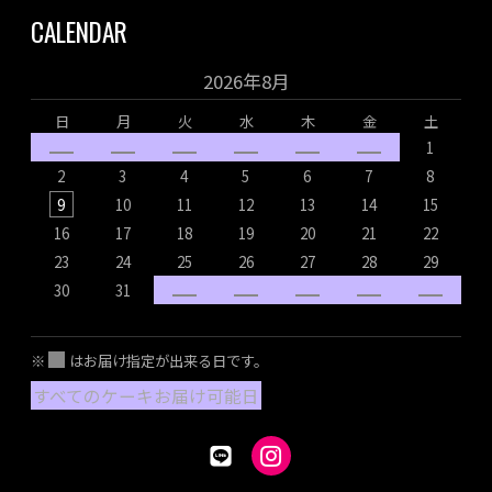
CALENDAR
2026年8月
日
月
火
水
木
金
土
1
2
3
4
5
6
7
8
9
10
11
12
13
14
15
16
17
18
19
20
21
22
1
23
24
25
26
27
28
29
2
30
31
2
※
はお届け指定が出来る日です。
すべてのケーキお届け可能日