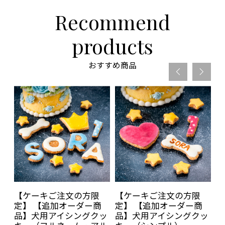
Recommend
products
おすすめ商品
ケ
【ケーキご注文の方限
【ケーキご注文の方限
【
用
定】 【追加オーダー商
定】 【追加オーダー商
ー
キ
品】犬用アイシングクッ
品】犬用アイシングクッ
追