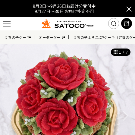
9月3日～9月26日お届け分受付中
9月27日～30日 お届け指定不可
うちの子ケーキ
オーダーケーキ
うちの子よろこぶ®ケーキ（定番のケ
1
/
7