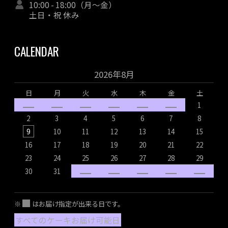
10:00 - 18:00（月～金）
土日・祝 休み
CALENDAR
2026年8月
日
月
火
水
木
金
土
1
2
3
4
5
6
7
8
9
10
11
12
13
14
15
16
17
18
19
20
21
22
1
23
24
25
26
27
28
29
2
30
31
2
※
はお届け指定が出来る日です。
すべてのケーキお届け可能日