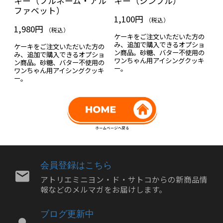
キー（フルネーム・アル
キー（シンプル）
の
ファベット）
1,100円
1
（税込）
1,980円
（税込）
ぶ®
ケーキをご注文いただいた方の
ラ
を
み、追加で購入できるオプショ
ケ
ケーキをご注文いただいた方の
ン商品。砂糖、バター不使用の
デ
み、追加で購入できるオプショ
て
ワンちゃん用アイシングクッキ
ハ
ン商品。砂糖、バター不使用の
ー。
い
ワンちゃん用アイシングクッキ
ー。
会員登録はこちら
アトリエミニヨン・ド・サトコからの新商品情
報などのメルマガをお届けします。
ブログ更新中