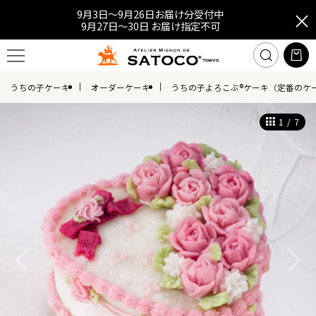
9月3日～9月26日お届け分受付中
9月27日～30日 お届け指定不可
うちの子ケーキ
オーダーケーキ
うちの子よろこぶ®ケーキ（定番のケ
1
/
7