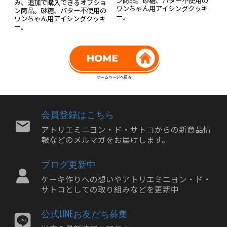
み、追加で購入できるオプショ
て
ワンちゃん用アイシングクッキ
ハ
ン商品。砂糖、バター不使用の
ー。
い
ワンちゃん用アイシングクッキ
ー。
会員登録はこちら
アトリエミニヨン・ド・サトコからの新商品情
報などのメルマガをお届けします。
ブログ更新中
ケーキ作りへの想いやアトリエミニヨン・ド・
サトコとしての取り組みなどを更新中
公式LINEお友だち募集