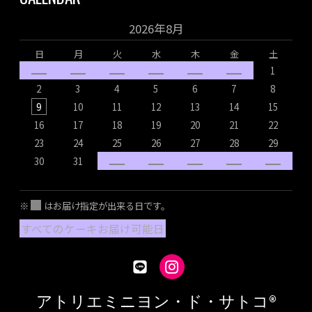
2026年8月
日
月
火
水
木
金
土
1
2
3
4
5
6
7
8
9
10
11
12
13
14
15
16
17
18
19
20
21
22
1
23
24
25
26
27
28
29
2
30
31
2
※
はお届け指定が出来る日です。
すべてのケーキお届け可能日
アトリエミニヨン・ド・サトコ®