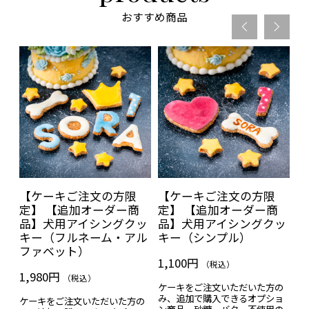
おすすめ商品
ケ
【ケーキご注文の方限
【ケーキご注文の方限
【
用
定】 【追加オーダー商
定】 【追加オーダー商
ー
キ
品】犬用アイシングクッ
品】犬用アイシングクッ
追
キー（フルネーム・アル
キー（シンプル）
の
ファベット）
1,100円
1
（税込）
1,980円
（税込）
ぶ®
ケーキをご注文いただいた方の
ラ
を
み、追加で購入できるオプショ
ケ
ケーキをご注文いただいた方の
ン商品。砂糖、バター不使用の
デ