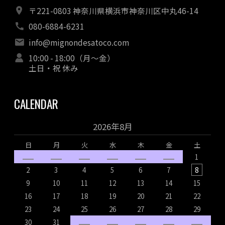
〒221-0803 神奈川県横浜市神奈川区中丸46-14
080-6884-6231
info@mignondesatoco.com
10:00 - 18:00（月～金）
土日・祝 休み
CALENDAR
2026年8月
日
月
火
水
木
金
土
1
2
3
4
5
6
7
8
9
10
11
12
13
14
15
16
17
18
19
20
21
22
1
23
24
25
26
27
28
29
2
30
31