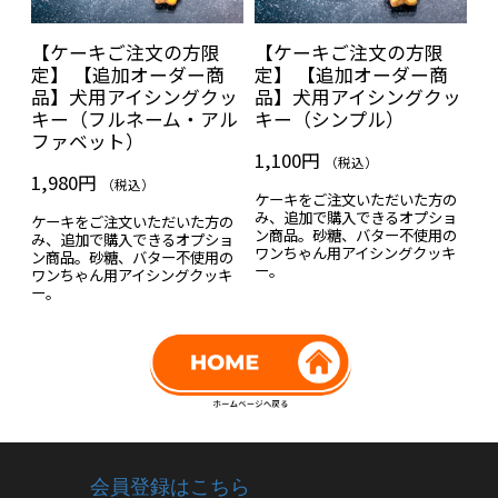
ケ
【ケーキご注文の方限
【ケーキご注文の方限
【
用
定】 【追加オーダー商
定】 【追加オーダー商
ー
キ
品】犬用アイシングクッ
品】犬用アイシングクッ
追
キー（フルネーム・アル
キー（シンプル）
の
ファベット）
1,100円
1
（税込）
1,980円
（税込）
ぶ®
ケーキをご注文いただいた方の
ラ
を
み、追加で購入できるオプショ
ケ
ケーキをご注文いただいた方の
ン商品。砂糖、バター不使用の
デ
み、追加で購入できるオプショ
て
ワンちゃん用アイシングクッキ
ハ
ン商品。砂糖、バター不使用の
ー。
い
ワンちゃん用アイシングクッキ
ー。
会員登録はこちら