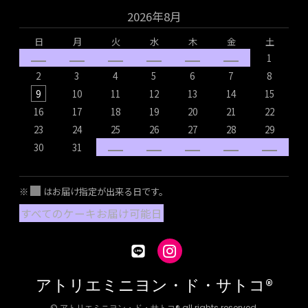
2026年8月
日
月
火
水
木
金
土
1
2
3
4
5
6
7
8
9
10
11
12
13
14
15
16
17
18
19
20
21
22
1
23
24
25
26
27
28
29
2
30
31
2
※
はお届け指定が出来る日です。
すべてのケーキお届け可能日
アトリエミニヨン・ド・サトコ®
© アトリエミニヨン・ド・サトコ® all rights reserved.