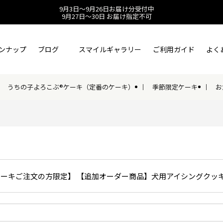
9月3日～9月26日お届け分受付中
9月27日～30日 お届け指定不可
ンナップ
ブログ
スマイルギャラリー
ご利用ガイド
よく
うちの子よろこぶ®ケーキ（定番のケーキ）
季節限定ケーキ
お
ケーキご注文の方限定】 【追加オーダー商品】犬用アイシングクッ